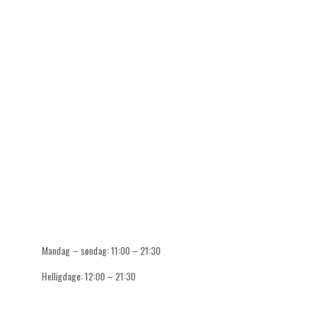
FIND OS
ÅBN I GOOGLE MAPS
ÅBN I MAPS
ÅBNINGSTIDER
Mandag – søndag: 11:00 – 21:30
Helligdage: 12:00 – 21:30