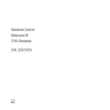
KONTAKT OS
Skovlunde Centret
Bybjergvej 4E
2740 Skovlunde
CVR. 25973976
44 91 21 30
INFO@BELLAMILANO.DK