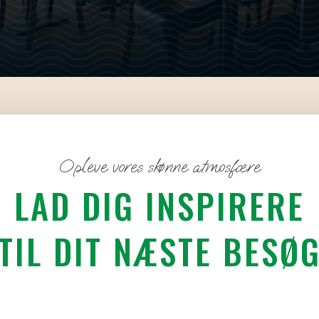
Opleve vores skønne atmosfære
LAD DIG INSPIRERE
TIL DIT NÆSTE BESØ