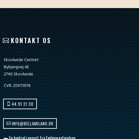
KONTAKT OS
Skovlunde Centret
Bybjergvej 4E
2740 Skovlunde
CVR. 25973976
44 91 21 30
INFO@BELLAMILANO.DK